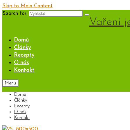
Skip to Main Content
Search for:
Vaření j
Domů
Články
Recepty
O nás
Kontakt
Menu
Domů
Články
Recepty
O nás
Kontakt