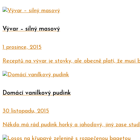
Vývar – silný masový
1 prosince, 2015
Receptů na vývar je stovky, ale obecně platí, že musí být 
Domácí vanilkový pudink
30 listopadu, 2015
Někdo má rád pudink horký a jahodový, jiný zase stude