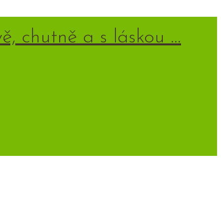
ě, chutně a s láskou …