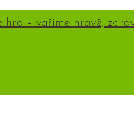
e hra – vaříme hravě, zdrav