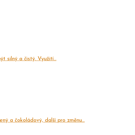
silný a čistý. Využití...
ný a čokoládový, další pro změnu...