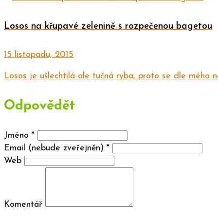
Losos na křupavé zelenině s rozpečenou bagetou
15 listopadu, 2015
Losos je ušlechtilá ale tučná ryba, proto se dle mého ná
Odpovědět
Jméno
*
Email (nebude zveřejněn)
*
Web
Komentář