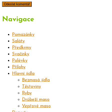
Navigace
Pomazánky
Saláty
Předkrmy
Svačinky
Polévky
Přílohy
Hlavní jídla
Bezmasá jídla
Těstoviny
Ryby
Drůbeží maso
Vepřové maso