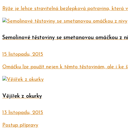
Rýže je lehce stravitelná bezlepková potravina, která vy
Semolinové těstoviny se smetanovou omáčkou z n
15 listopadu, 2015
Omáčku lze použít nejen k těmto těstovinám, ale i ke š
Vějířek z okurky
13 listopadu, 2015
Postup přípravy