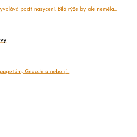
volává pocit nasycení. Bílá rýže by ale neměla...
ivy
pagetám, Gnocchi a nebo jí...